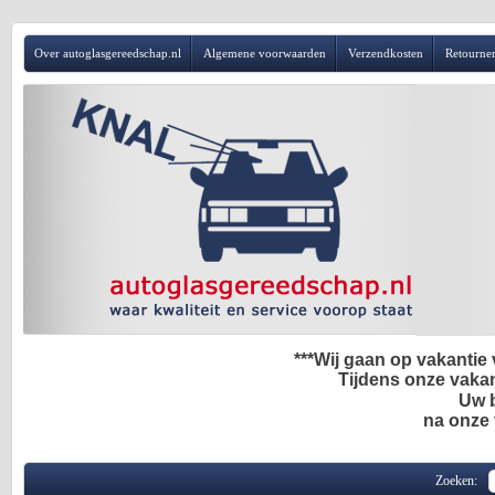
Over autoglasgereedschap.nl
Algemene voorwaarden
Verzendkosten
Retourne
***Wij gaan op vakantie 
Tijdens onze vakan
Uw b
na onze
Zoeken: