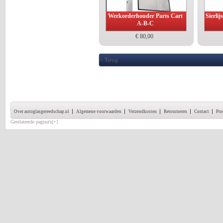
Werkorderhouder Parts Cart
Sierli
A-B-C
€ 80,00
< Terug
Over autoglasgereedschap.nl
Algemene voorwaarden
Verzendkosten
Retourneren
Contact
Pro
Gerelateerde pagina's[+]