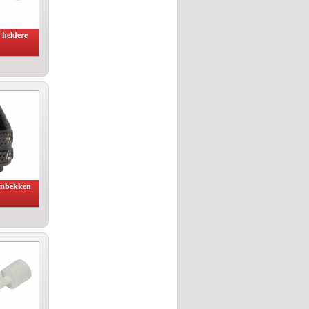
heldere
anbekken