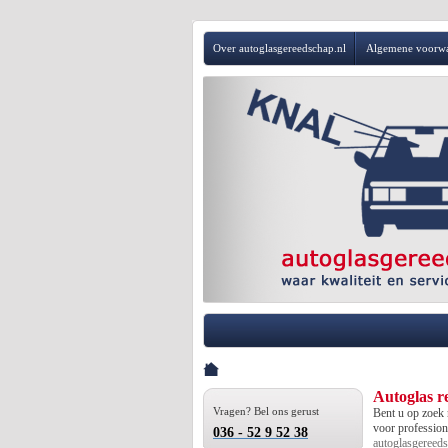
Over autoglasgereedschap.nl
Algemene voorw
Autoglas r
Vragen? Bel ons gerust
Bent u op zoek 
voor professiona
036 - 52 9 52 38
autoglasgereeds