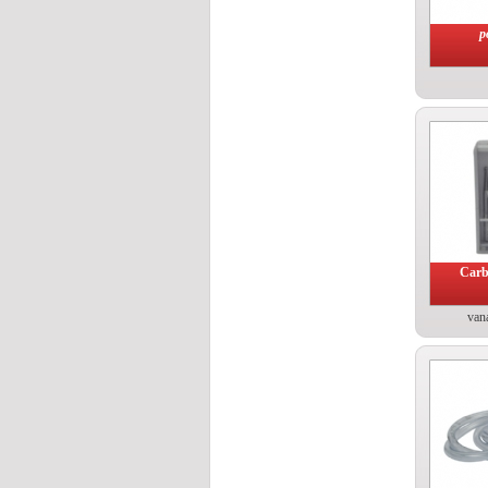
p
Carb
vana