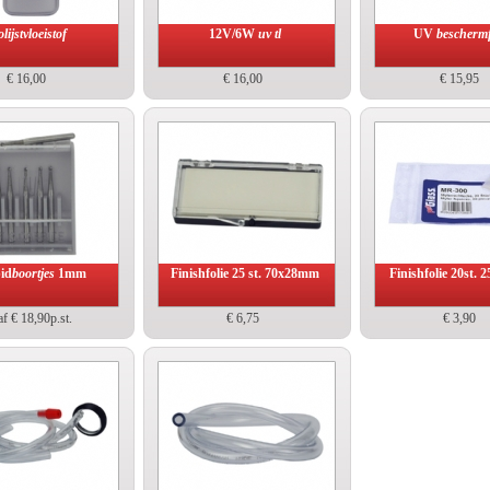
olijstvloeistof
12V/6W
uv tl
UV
beschermf
€ 16,00
€ 16,00
€ 15,95
id
boortjes
1mm
Finishfolie 25 st. 70x28mm
Finishfolie 20st.
f € 18,90p.st.
€ 6,75
€ 3,90