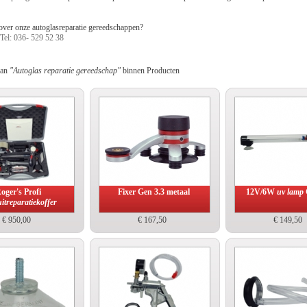
over onze autoglasreparatie gereedschappen?
Tel: 036- 529 52 38
van
"Autoglas reparatie gereedschap"
binnen Producten
oger's Profi
Fixer Gen 3.3 metaal
12V/6W
uv lamp
itreparatiekoffer
€ 950,00
€ 167,50
€ 149,50