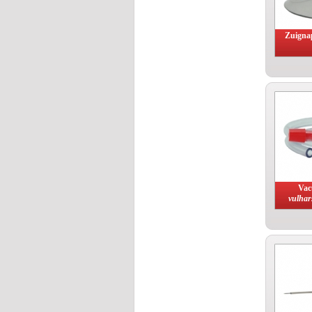
Zuigna
Vac
vulhar