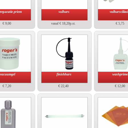
reparatie
priem
vulhars
vulhars
cilin
€ 9,00
vanaf € 18,20p.st.
€ 5,75
vacuumgel
finishhars
washprime
€ 7,20
€ 22,40
€ 12,00