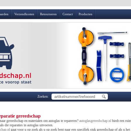
aarden
Verzendkosten
Retourneren
Contact
Producten
Zoeken:
eparatie gereedschap
naar gereedschap en materialen om autoglas te repareren?
autoglasgereedschap.nl
biedt een rui
ls die reparaties in autoglas uitvoeren.
chap.nl
gaat voor u op zoek als u op zoek bent naar een specifiek stuk gereedschap of als u het 