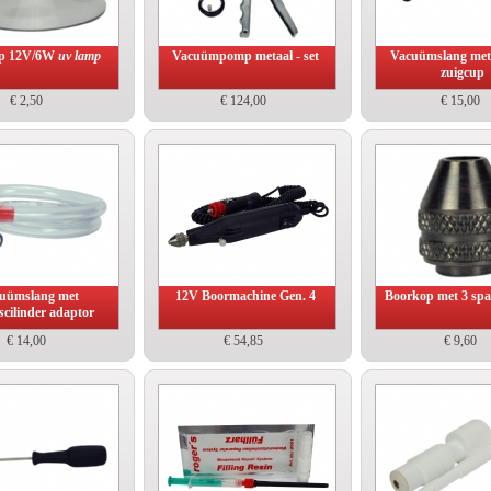
p 12V/6W
uv lamp
Vacuümpomp metaal - set
Vacuümslang met 
zuigcup
€ 2,50
€ 124,00
€ 15,00
uümslang met
12V Boormachine Gen. 4
Boorkop met 3 sp
s
cilinder adaptor
€ 14,00
€ 54,85
€ 9,60