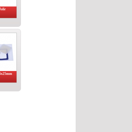
olie
 25x25mm