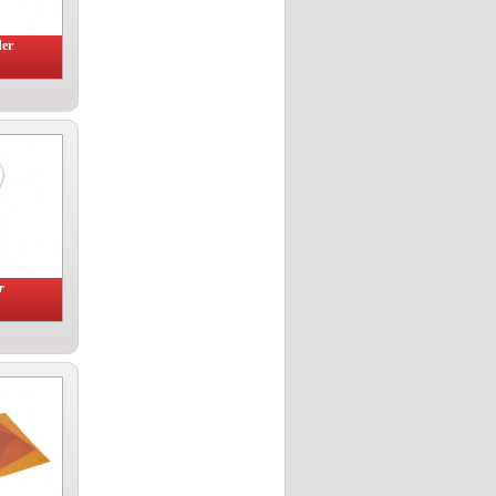
der
r