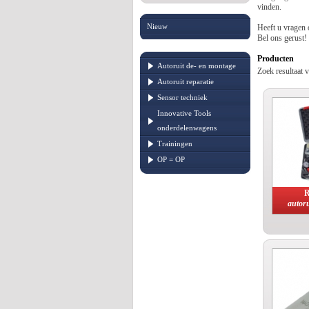
vinden.
Nieuw
Heeft u vragen 
Bel ons gerust!
Producten
Autoruit de- en montage
Zoek resultaat 
Autoruit reparatie
Sensor techniek
Innovative Tools
onderdelenwagens
Trainingen
OP = OP
R
autoru